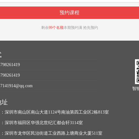
剩余
99个名额
本期预约满 抢先预约
式
98261419
98261419
141914@qq.com
智
地址
：深圳市南山区南山大道1124号南油第四工业区2栋813室
：深圳市福田区华强北世纪汇都会轩3114室
：深圳市龙华区民治街道工业西路上塘商业大厦511室