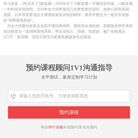
学习美发，2年后开了5家发廊，2008年开了14家发廊！不懂转型升级，14家发廊
一年时间全部倒闭，2010年余大伟带着自己的梦想来到深圳，他潜心研究英国、
美国、日本等世界顶尖大师潜能激发训练的精华，将所学整合为一套非常有效
的“招商落地系统”。
当余大伟看到很多企业因不懂招商倒闭、拥有使命感的他，把跟随老师学来的
知识研发出一套招商落地系统，帮企业找人，找钱，找资源，被广东电视台、
CCTV、新浪网、深圳卫视等20多家权威媒体先后报道。
预约课程顾问1V1沟通指导
水平测试，量身定制学习计划
剩余
99个名额
本期预约满 抢先预约