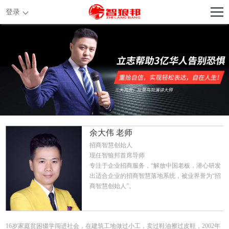
登录
余大伟 老师
招商智慧创始人
现任智狼邦首席导师
专注于企业招商服务，“解放中国老板，潜心研发
出适合企业的招商智慧落地系统，被业界誉为“招
商智慧创始人”。
16岁家庭贫困辍学闯进社会，在建筑工地做过小工，卖过鞋油擦过皮鞋，2002年