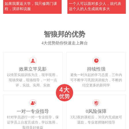
如果我重返大学，我只修两门课
一个人可以面对多少人，就代表
程，演讲和说服
这个人的人生成就有多大
智狼邦的优势
4大优势助你快速走上舞台
效果立竿见影
持续性强
以情景实战训练为主，现学现用，
避免一时兴起的学习态度，三年内
现场突破，现场指导，一对一点
可不断学习巩固演讲能力，不断的
评，实战、实用、实效
结交更多的新同学
一对一专业指导
0风险保障
针对学员进行一对一专业指导，保
3天2夜的课程后，30天内无成效可
证学员上台发言成功，学以致用，
退款，专业老师随时指导
取得良好效益