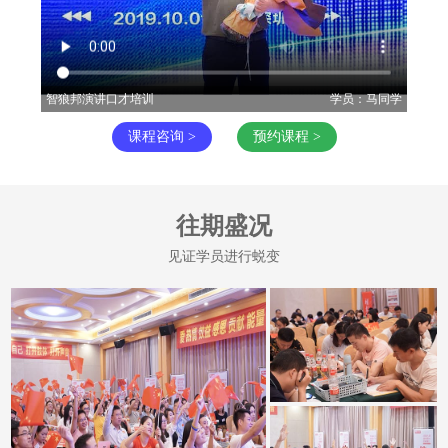
智狼邦演讲口才培训
学员：马同学
智狼
课程咨询 >
预约课程 >
往期盛况
见证学员进行蜕变