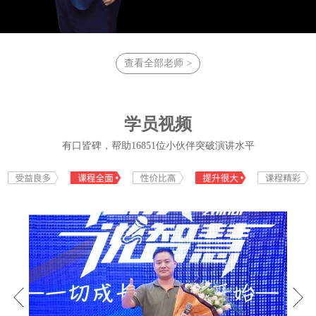
域。立志帮助3亿华人告别恐惧，重
拾自信，实现轻松表达，自在人
生！立志打造终生学习型组织，助
力企业人才成长，共同实现中华民
族伟大复兴的中国梦!
查看全部老师 >
学员视频
有口皆碑，帮助16851位小伙伴突破演讲水平