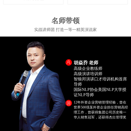
名师带领
实战讲师团 打造一等一精英演说家
胡焱乔 老师
高级企业教练师
高级演讲培训师
智狼邦演讲口才培训机构首席
导师
国际NLP协会美国NLP大学授
证NLP导师
12年外资企业营销管理经验，曾在
世界500强某外资企业担任营销高经
理工作，曾获得集团公司历史唯一
华人销售冠军，还获得杰出管理奖
项。2012年投身演讲口才培训事
业，深耕商务口才，心理学教育领