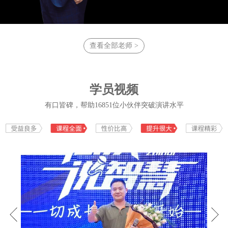
域。立志帮助3亿华人告别恐惧，重
拾自信，实现轻松表达，自在人
生！立志打造终生学习型组织，助
力企业人才成长，共同实现中华民
族伟大复兴的中国梦!
查看全部老师 >
学员视频
有口皆碑，帮助16851位小伙伴突破演讲水平