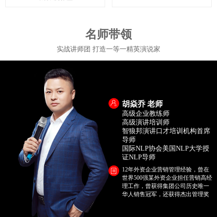
名师带领
实战讲师团 打造一等一精英演说家
胡焱乔 老师
高级企业教练师
高级演讲培训师
智狼邦演讲口才培训机构首席
导师
国际NLP协会美国NLP大学授
证NLP导师
12年外资企业营销管理经验，曾在
世界500强某外资企业担任营销高经
理工作，曾获得集团公司历史唯一
华人销售冠军，还获得杰出管理奖
项。2012年投身演讲口才培训事
业，深耕商务口才，心理学教育领