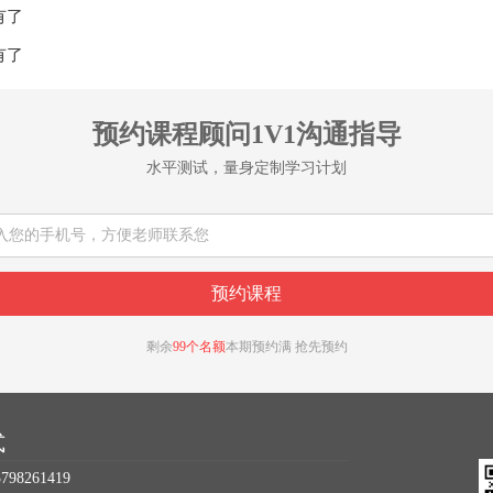
有了
有了
预约课程顾问1V1沟通指导
水平测试，量身定制学习计划
剩余
99个名额
本期预约满 抢先预约
式
98261419