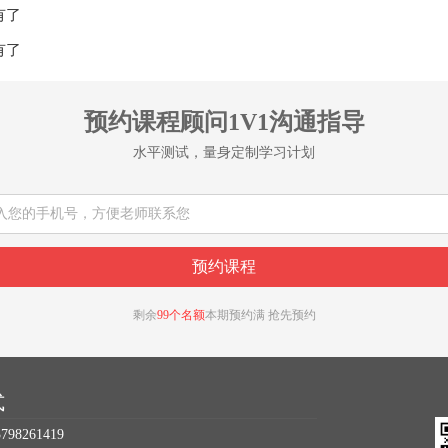
有了
有了
预约课程顾问1V1沟通指导
水平测试，量身定制学习计划
剩余
99个名额
本期预约满 抢先预约
式
98261419