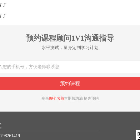
有了
有了
预约课程顾问1V1沟通指导
水平测试，量身定制学习计划
剩余
99个名额
本期预约满 抢先预约
式
98261419