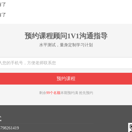
有了
有了
预约课程顾问1V1沟通指导
水平测试，量身定制学习计划
剩余
99个名额
本期预约满 抢先预约
式
98261419