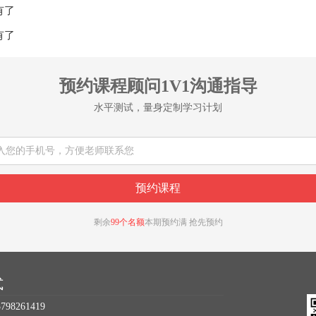
有了
有了
预约课程顾问1V1沟通指导
水平测试，量身定制学习计划
剩余
99个名额
本期预约满 抢先预约
式
98261419