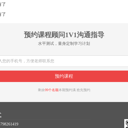
有了
有了
预约课程顾问1V1沟通指导
水平测试，量身定制学习计划
剩余
99个名额
本期预约满 抢先预约
式
98261419