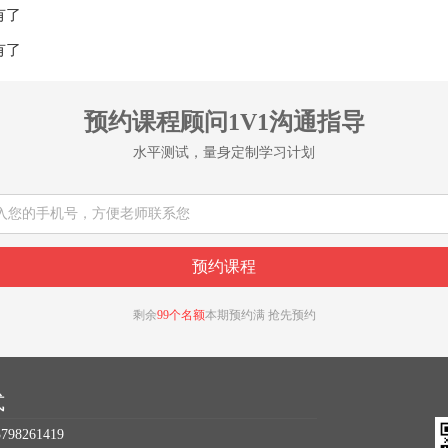
有了
有了
预约课程顾问1V1沟通指导
水平测试，量身定制学习计划
剩余
99个名额
本期预约满 抢先预约
式
98261419