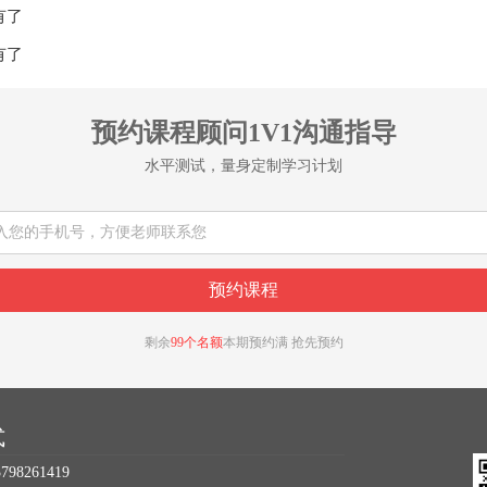
有了
有了
预约课程顾问1V1沟通指导
水平测试，量身定制学习计划
剩余
99个名额
本期预约满 抢先预约
式
98261419